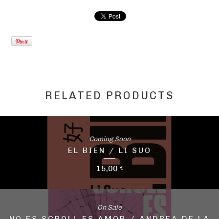
RELATED PRODUCTS
Coming Soon
EL BIEN / LI SUO
15,00
€
On Sale
NO ES SCROLL ES AMOR / ANDREA DE LA